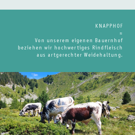
KNAPPHOF
≈
Von unserem eigenen Bauernhof
beziehen wir hochwertiges Rindfleisch
aus artgerechter Weidehaltung.